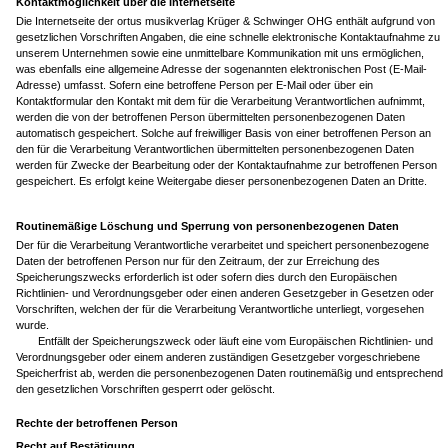
Kontaktmöglichkeit über die Internetseite
Die Internetseite der ortus musikverlag Krüger & Schwinger OHG enthält aufgrund von
gesetzlichen Vorschriften Angaben, die eine schnelle elektronische Kontaktaufnahme zu
unserem Unternehmen sowie eine unmittelbare Kommunikation mit uns ermöglichen,
was ebenfalls eine allgemeine Adresse der sogenannten elektronischen Post (E-Mail-
Adresse) umfasst. Sofern eine betroffene Person per E-Mail oder über ein
Kontaktformular den Kontakt mit dem für die Verarbeitung Verantwortlichen aufnimmt,
werden die von der betroffenen Person übermittelten personenbezogenen Daten
automatisch gespeichert. Solche auf freiwilliger Basis von einer betroffenen Person an
den für die Verarbeitung Verantwortlichen übermittelten personenbezogenen Daten
werden für Zwecke der Bearbeitung oder der Kontaktaufnahme zur betroffenen Person
gespeichert. Es erfolgt keine Weitergabe dieser personenbezogenen Daten an Dritte.
Routinemäßige Löschung und Sperrung von personenbezogenen Daten
Der für die Verarbeitung Verantwortliche verarbeitet und speichert personenbezogene
Daten der betroffenen Person nur für den Zeitraum, der zur Erreichung des
Speicherungszwecks erforderlich ist oder sofern dies durch den Europäischen
Richtlinien- und Verordnungsgeber oder einen anderen Gesetzgeber in Gesetzen oder
Vorschriften, welchen der für die Verarbeitung Verantwortliche unterliegt, vorgesehen
wurde.
Entfällt der Speicherungszweck oder läuft eine vom Europäischen Richtlinien- und
Verordnungsgeber oder einem anderen zuständigen Gesetzgeber vorgeschriebene
Speicherfrist ab, werden die personenbezogenen Daten routinemäßig und entsprechend
den gesetzlichen Vorschriften gesperrt oder gelöscht.
Rechte der betroffenen Person
Recht auf Bestätigung