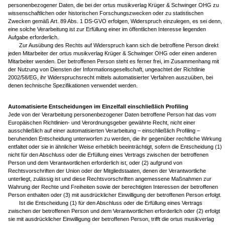
personenbezogener Daten, die bei der ortus musikverlag Krüger & Schwinger OHG zu
wissenschaftlichen oder historischen Forschungszwecken oder zu statistischen
Zwecken gemäß Art. 89 Abs. 1 DS-GVO erfolgen, Widerspruch einzulegen, es sei denn,
eine solche Verarbeitung ist zur Erfüllung einer im öffentlichen Interesse liegenden
Aufgabe erforderlich.
Zur Ausübung des Rechts auf Widerspruch kann sich die betroffene Person direkt
jeden Mitarbeiter der ortus musikverlag Krüger & Schwinger OHG oder einen anderen
Mitarbeiter wenden. Der betroffenen Person steht es ferner frei, im Zusammenhang mit
der Nutzung von Diensten der Informationsgesellschaft, ungeachtet der Richtlinie
2002/58/EG, ihr Widerspruchsrecht mittels automatisierter Verfahren auszuüben, bei
denen technische Spezifikationen verwendet werden.
Automatisierte Entscheidungen im Einzelfall einschließlich Profiling
Jede von der Verarbeitung personenbezogener Daten betroffene Person hat das vom
Europäischen Richtlinien- und Verordnungsgeber gewährte Recht, nicht einer
ausschließlich auf einer automatisierten Verarbeitung – einschließlich Profiling –
beruhenden Entscheidung unterworfen zu werden, die ihr gegenüber rechtliche Wirkung
entfaltet oder sie in ähnlicher Weise erheblich beeinträchtigt, sofern die Entscheidung (1)
nicht für den Abschluss oder die Erfüllung eines Vertrags zwischen der betroffenen
Person und dem Verantwortlichen erforderlich ist, oder (2) aufgrund von
Rechtsvorschriften der Union oder der Mitgliedstaaten, denen der Verantwortliche
unterliegt, zulässig ist und diese Rechtsvorschriften angemessene Maßnahmen zur
Wahrung der Rechte und Freiheiten sowie der berechtigten Interessen der betroffenen
Person enthalten oder (3) mit ausdrücklicher Einwilligung der betroffenen Person erfolgt.
Ist die Entscheidung (1) für den Abschluss oder die Erfüllung eines Vertrags
zwischen der betroffenen Person und dem Verantwortlichen erforderlich oder (2) erfolgt
sie mit ausdrücklicher Einwilligung der betroffenen Person, trifft die ortus musikverlag