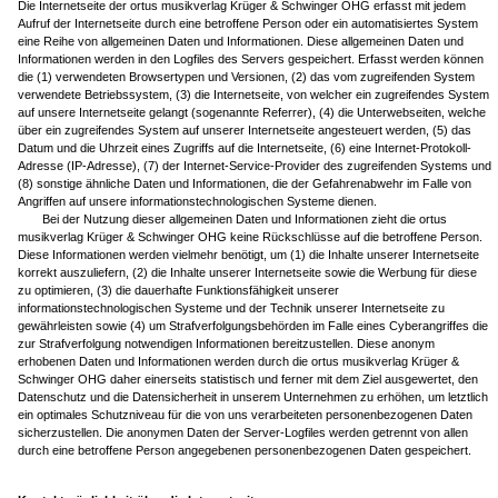
Die Internetseite der ortus musikverlag Krüger & Schwinger OHG erfasst mit jedem
Aufruf der Internetseite durch eine betroffene Person oder ein automatisiertes System
eine Reihe von allgemeinen Daten und Informationen. Diese allgemeinen Daten und
Informationen werden in den Logfiles des Servers gespeichert. Erfasst werden können
die (1) verwendeten Browsertypen und Versionen, (2) das vom zugreifenden System
verwendete Betriebssystem, (3) die Internetseite, von welcher ein zugreifendes System
auf unsere Internetseite gelangt (sogenannte Referrer), (4) die Unterwebseiten, welche
über ein zugreifendes System auf unserer Internetseite angesteuert werden, (5) das
Datum und die Uhrzeit eines Zugriffs auf die Internetseite, (6) eine Internet-Protokoll-
Adresse (IP-Adresse), (7) der Internet-Service-Provider des zugreifenden Systems und
(8) sonstige ähnliche Daten und Informationen, die der Gefahrenabwehr im Falle von
Angriffen auf unsere informationstechnologischen Systeme dienen.
Bei der Nutzung dieser allgemeinen Daten und Informationen zieht die ortus
musikverlag Krüger & Schwinger OHG keine Rückschlüsse auf die betroffene Person.
Diese Informationen werden vielmehr benötigt, um (1) die Inhalte unserer Internetseite
korrekt auszuliefern, (2) die Inhalte unserer Internetseite sowie die Werbung für diese
zu optimieren, (3) die dauerhafte Funktionsfähigkeit unserer
informationstechnologischen Systeme und der Technik unserer Internetseite zu
gewährleisten sowie (4) um Strafverfolgungsbehörden im Falle eines Cyberangriffes die
zur Strafverfolgung notwendigen Informationen bereitzustellen. Diese anonym
erhobenen Daten und Informationen werden durch die ortus musikverlag Krüger &
Schwinger OHG daher einerseits statistisch und ferner mit dem Ziel ausgewertet, den
Datenschutz und die Datensicherheit in unserem Unternehmen zu erhöhen, um letztlich
ein optimales Schutzniveau für die von uns verarbeiteten personenbezogenen Daten
sicherzustellen. Die anonymen Daten der Server-Logfiles werden getrennt von allen
durch eine betroffene Person angegebenen personenbezogenen Daten gespeichert.