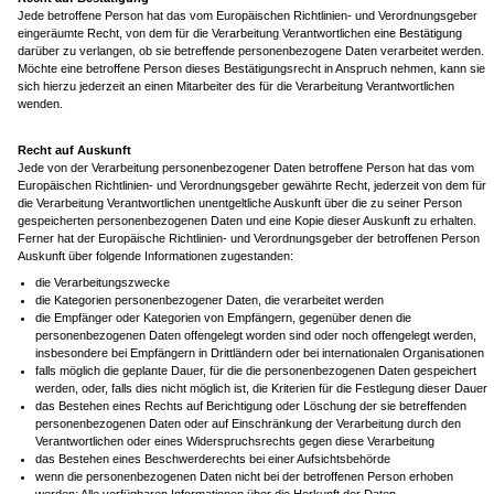
Jede betroffene Person hat das vom Europäischen Richtlinien- und Verordnungsgeber
eingeräumte Recht, von dem für die Verarbeitung Verantwortlichen eine Bestätigung
darüber zu verlangen, ob sie betreffende personenbezogene Daten verarbeitet werden.
Möchte eine betroffene Person dieses Bestätigungsrecht in Anspruch nehmen, kann sie
sich hierzu jederzeit an einen Mitarbeiter des für die Verarbeitung Verantwortlichen
wenden.
Recht auf Auskunft
Jede von der Verarbeitung personenbezogener Daten betroffene Person hat das vom
Europäischen Richtlinien- und Verordnungsgeber gewährte Recht, jederzeit von dem für
die Verarbeitung Verantwortlichen unentgeltliche Auskunft über die zu seiner Person
gespeicherten personenbezogenen Daten und eine Kopie dieser Auskunft zu erhalten.
Ferner hat der Europäische Richtlinien- und Verordnungsgeber der betroffenen Person
Auskunft über folgende Informationen zugestanden:
die Verarbeitungszwecke
die Kategorien personenbezogener Daten, die verarbeitet werden
die Empfänger oder Kategorien von Empfängern, gegenüber denen die
personenbezogenen Daten offengelegt worden sind oder noch offengelegt werden,
insbesondere bei Empfängern in Drittländern oder bei internationalen Organisationen
falls möglich die geplante Dauer, für die die personenbezogenen Daten gespeichert
werden, oder, falls dies nicht möglich ist, die Kriterien für die Festlegung dieser Dauer
das Bestehen eines Rechts auf Berichtigung oder Löschung der sie betreffenden
personenbezogenen Daten oder auf Einschränkung der Verarbeitung durch den
Verantwortlichen oder eines Widerspruchsrechts gegen diese Verarbeitung
das Bestehen eines Beschwerderechts bei einer Aufsichtsbehörde
wenn die personenbezogenen Daten nicht bei der betroffenen Person erhoben