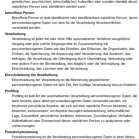
genetischen, psychischen, wirtschaftlichen, kulturellen oder sozialen Identität dieser
natürlichen Person sind, identifiziert werden kann.
betroffene Person
Betroffene Person ist jede identifizierte oder identifizierbare natürliche Person, deren
personenbezogene Daten von dem für die Verarbeitung Verantwortlichen
verarbeitet werden.
Verarbeitung
Verarbeitung ist jeder mit oder ohne Hilfe automatisierter Verfahren ausgeführte
Vorgang oder jede solche Vorgangsreihe im Zusammenhang mit
personenbezogenen Daten wie das Erheben, das Erfassen, die Organisation, das
Ordnen, die Speicherung, die Anpassung oder Veränderung, das Auslesen, das
Abfragen, die Verwendung, die Offenlegung durch Übermittlung, Verbreitung oder
eine andere Form der Bereitstellung, den Abgleich oder die Verknüpfung, die
Einschränkung, das Löschen oder die Vernichtung.
Einschränkung der Verarbeitung
Einschränkung der Verarbeitung ist die Markierung gespeicherter
personenbezogener Daten mit dem Ziel, ihre künftige Verarbeitung einzuschränken.
Profiling
Profiling ist jede Art der automatisierten Verarbeitung personenbezogener Daten, die
darin besteht, dass diese personenbezogenen Daten verwendet werden, um
bestimmte persönliche Aspekte, die sich auf eine natürliche Person beziehen, zu
bewerten, insbesondere, um Aspekte bezüglich Arbeitsleistung, wirtschaftlicher
Lage, Gesundheit, persönlicher Vorlieben, Interessen, Zuverlässigkeit, Verhalten,
Aufenthaltsort oder Ortswechsel dieser natürlichen Person zu analysieren oder
vorherzusagen.
Pseudonymisierung
Pseudonymisierung ist die Verarbeitung personenbezogener Daten in einer Weise,