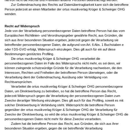
hiervon nicht die Rechte und Freiheiten anderer Personen beeinträchtigt werden.
Zur Geltendmachung des Rechts auf Datenübertragbarkeit kann sich die betroffene
Person jederzeit an einen Mitarbeiter der ortus musikverlag Krüger & Schwinger OHG
wenden.
Recht auf Widerspruch
Jede von der Verarbeitung personenbezogener Daten betroffene Person hat das vom
Europäischen Richtlinien- und Verordnungsgeber gewährte Recht, aus Gründen, die
sich aus ihrer besonderen Situation ergeben, jederzeit gegen die Verarbeitung sie
betreffender personenbezogener Daten, die aufgrund von Art. 6 Abs. 1 Buchstaben e
oder f DS-GVO erfolgt, Widerspruch einzulegen. Dies gilt auch für ein auf diese
Bestimmungen gestütztes Profiling.
Die ortus musikverlag Krüger & Schwinger OHG verarbeitet die
personenbezogenen Daten im Falle des Widerspruchs nicht mehr, es sei denn, wir
können zwingende schutzwürdige Gründe für die Verarbeitung nachweisen, die den
Interessen, Rechten und Freiheiten der betroffenen Person überwiegen, oder die
Verarbeitung dient der Geltendmachung, Ausübung oder Verteidigung von
Rechtsansprüchen.
Verarbeitet die ortus musikverlag Krüger & Schwinger OHG personenbezogene
Daten, um Direktwerbung zu betreiben, so hat die betroffene Person das Recht,
jederzeit Widerspruch gegen die Verarbeitung der personenbezogenen Daten zum
Zwecke derartiger Werbung einzulegen. Dies gilt auch für das Profiling, soweit es mit
solcher Direktwerbung in Verbindung steht. Widerspricht die betroffene Person
gegenüber der ortus musikverlag Krüger & Schwinger OHG der Verarbeitung für
Zwecke der Direktwerbung, so wird die ortus musikverlag Krüger & Schwinger OHG die
personenbezogenen Daten nicht mehr für diese Zwecke verarbeiten.
Zudem hat die betroffene Person das Recht, aus Gründen, die sich aus ihrer
besonderen Situation ergeben, gegen die sie betreffende Verarbeitung