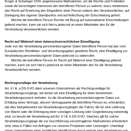
Krüger & Schwinger OHG angemessene Maßnahmen, um die Rechte und Freiheiten
sowie die berechtigten Interessen der betroffenen Person zu wahren, wozu mindestens
das Recht auf Erwirkung des Eingreifens einer Person seitens des Verantwortlichen, auf
Darlegung des eigenen Standpunkts und auf Anfechtung der Entscheidung gehört.
Möchte die betroffene Person Rechte mit Bezug auf automatisierte Entscheidungen
geltend machen, kann sie sich hierzu jederzeit an einen Mitarbeiter des für die
Verarbeitung Verantwortlichen wenden.
Recht auf Widerruf einer datenschutzrechtlichen Einwilligung
Jede von der Verarbeitung personenbezogener Daten betroffene Person hat das vom
Europäischen Richtlinien- und Verordnungsgeber gewährte Recht, eine Einwilligung zur
Verarbeitung personenbezogener Daten jederzeit zu widerrufen.
Möchte die betroffene Person ihr Recht auf Widerruf einer Einwilligung geltend
machen, kann sie sich hierzu jederzeit an einen Mitarbeiter des für die Verarbeitung
Verantwortlichen wenden.
Rechtsgrundlage der Verarbeitung
Art. 6 I lit. a DS-GVO dient unserem Unternehmen als Rechtsgrundlage für
Verarbeitungsvorgänge, bei denen wir eine Einwilligung für einen bestimmten
Verarbeitungszweck einholen. Ist die Verarbeitung personenbezogener Daten zur
Erfüllung eines Vertrags, dessen Vertragspartei die betroffene Person ist, erforderlich,
wie dies beispielsweise bei Verarbeitungsvorgängen der Fall ist, die für eine Lieferung
von Waren oder die Erbringung einer sonstigen Leistung oder Gegenleistung notwendig
sind, so beruht die Verarbeitung auf Art. 6 I lit. b DS-GVO. Gleiches gilt für solche
Verarbeitungsvorgänge die zur Durchführung vorvertraglicher Maßnahmen erforderlich
sind, etwa in Fällen von Anfragen zur unseren Produkten oder Leistungen. Unterliegt
unser Unternehmen einer rechtlichen Verpflichtung durch welche eine Verarbeitung von