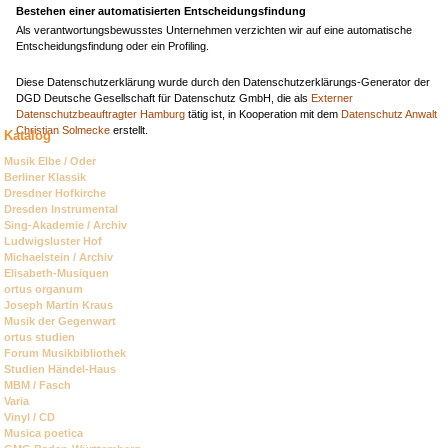
Bestehen einer automatisierten Entscheidungsfindung
Als verantwortungsbewusstes Unternehmen verzichten wir auf eine automatische
Entscheidungsfindung oder ein Profiling.
Diese Datenschutzerklärung wurde durch den Datenschutzerklärungs-Generator der
DGD Deutsche Gesellschaft für Datenschutz GmbH, die als
Externer
Datenschutzbeauftragter Hamburg
tätig ist, in Kooperation mit dem
Datenschutz Anwalt
Christian Solmecke
erstellt.
Katalog
Navigation
Musik Elbe / Oder
überspringen
Berliner Klassik
Dresdner Hofkirche
Dresden Instrumental
Sing-Akademie / Archiv
Ludwigsluster Hof
Michaelstein / Archiv
Elisabeth-Musiquen
ortus organum
Joseph Martin Kraus
Musik der Gegenwart
ortus studien
Forum Musikbibliothek
Studien Händel-Haus
MBM / Fasch
Varia
Vinyl / CD
Musica poetica