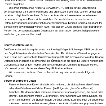
betroffene Personen mittels dieser Datenschutzerklärung über die ihnen zustehenden
Rechte aufgeklärt.
Die ortus musikverlag Krüger & Schwinger OHG hat als für die Verarbeitung
Verantwortlicher zahlreiche technische und organisatorische Maßnahmen umgesetzt,
um einen möglichst lückenlosen Schutz der über diese Internetseite verarbeiteten
personenbezogenen Daten sicherzustellen. Dennoch können Internetbasierte
Datenübertragungen grundsätzlich Sicherheitslücken aufweisen, sodass ein absoluter
Schutz nicht gewährleistet werden kann. Aus diesem Grund steht es jeder betroffenen
Person frei, personenbezogene Daten auch auf alternativen Wegen, beispielsweise
telefonisch, an uns zu übermitteln.
Begriffsbestimmungen
Die Datenschutzerklärung der ortus musikverlag Krüger & Schwinger OHG beruht auf
den Begrifflichkeiten, die durch den Europäischen Richtlinien- und Verordnungsgeber
beim Erlass der Datenschutz-Grundverordnung (DS-GVO) verwendet wurden. Unsere
Datenschutzerklärung soll sowohl für die Öffentlichkeit als auch für unsere Kunden und
Geschäftspartner einfach lesbar und verständlich sein. Um dies zu gewährleisten,
möchten wir vorab die verwendeten Begrifflichkeiten erläutern.
Wir verwenden in dieser Datenschutzerklärung unter anderem die folgenden
Begriffe:
personenbezogene Daten
Personenbezogene Daten sind alle Informationen, die sich auf eine identifizierte
oder identifizierbare natürliche Person (im Folgenden „betroffene Person“)
beziehen. Als identifizierbar wird eine natürliche Person angesehen, die direkt oder
indirekt, insbesondere mittels Zuordnung zu einer Kennung wie einem Namen, zu
einer Kennnummer, zu Standortdaten, zu einer Online-Kennung oder zu einem oder
mehreren besonderen Merkmalen, die Ausdruck der physischen, physiologischen,