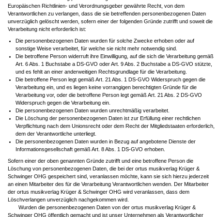
Europäischen Richtlinien- und Verordnungsgeber gewährte Recht, von dem
Verantwortlichen zu verlangen, dass die sie betreffenden personenbezogenen Daten
unverzüglich gelöscht werden, sofern einer der folgenden Gründe zutrifft und soweit die
Verarbeitung nicht erforderlich ist:
Die personenbezogenen Daten wurden für solche Zwecke erhoben oder auf
sonstige Weise verarbeitet, für welche sie nicht mehr notwendig sind.
Die betroffene Person widerruft ihre Einwilligung, auf die sich die Verarbeitung gemäß
Art. 6 Abs. 1 Buchstabe a DS-GVO oder Art. 9 Abs. 2 Buchstabe a DS-GVO stützte,
und es fehlt an einer anderweitigen Rechtsgrundlage für die Verarbeitung.
Die betroffene Person legt gemäß Art. 21 Abs. 1 DS-GVO Widerspruch gegen die
Verarbeitung ein, und es liegen keine vorrangigen berechtigten Gründe für die
Verarbeitung vor, oder die betroffene Person legt gemäß Art. 21 Abs. 2 DS-GVO
Widerspruch gegen die Verarbeitung ein.
Die personenbezogenen Daten wurden unrechtmäßig verarbeitet.
Die Löschung der personenbezogenen Daten ist zur Erfüllung einer rechtlichen
Verpflichtung nach dem Unionsrecht oder dem Recht der Mitgliedstaaten erforderlich,
dem der Verantwortliche unterliegt.
Die personenbezogenen Daten wurden in Bezug auf angebotene Dienste der
Informationsgesellschaft gemäß Art. 8 Abs. 1 DS-GVO erhoben.
Sofern einer der oben genannten Gründe zutrifft und eine betroffene Person die
Löschung von personenbezogenen Daten, die bei der ortus musikverlag Krüger &
Schwinger OHG gespeichert sind, veranlassen möchte, kann sie sich hierzu jederzeit
an einen Mitarbeiter des für die Verarbeitung Verantwortlichen wenden. Der Mitarbeiter
der ortus musikverlag Krüger & Schwinger OHG wird veranlassen, dass dem
Löschverlangen unverzüglich nachgekommen wird.
Wurden die personenbezogenen Daten von der ortus musikverlag Krüger &
Schwinger OHG öffentlich gemacht und ist unser Unternehmen als Verantwortlicher