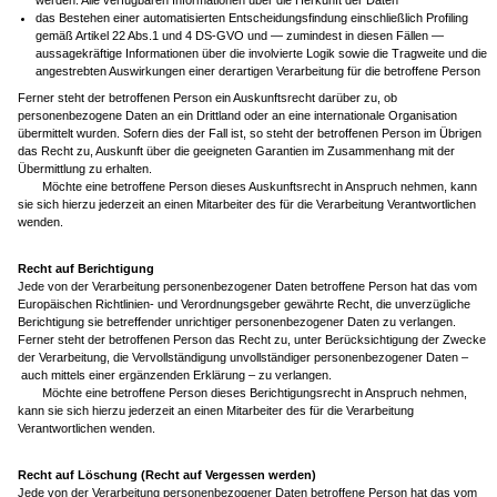
werden: Alle verfügbaren Informationen über die Herkunft der Daten
das Bestehen einer automatisierten Entscheidungsfindung einschließlich Profiling
gemäß Artikel 22 Abs.1 und 4 DS-GVO und — zumindest in diesen Fällen —
aussagekräftige Informationen über die involvierte Logik sowie die Tragweite und die
angestrebten Auswirkungen einer derartigen Verarbeitung für die betroffene Person
Ferner steht der betroffenen Person ein Auskunftsrecht darüber zu, ob
personenbezogene Daten an ein Drittland oder an eine internationale Organisation
übermittelt wurden. Sofern dies der Fall ist, so steht der betroffenen Person im Übrigen
das Recht zu, Auskunft über die geeigneten Garantien im Zusammenhang mit der
Übermittlung zu erhalten.
Möchte eine betroffene Person dieses Auskunftsrecht in Anspruch nehmen, kann
sie sich hierzu jederzeit an einen Mitarbeiter des für die Verarbeitung Verantwortlichen
wenden.
Recht auf Berichtigung
Jede von der Verarbeitung personenbezogener Daten betroffene Person hat das vom
Europäischen Richtlinien- und Verordnungsgeber gewährte Recht, die unverzügliche
Berichtigung sie betreffender unrichtiger personenbezogener Daten zu verlangen.
Ferner steht der betroffenen Person das Recht zu, unter Berücksichtigung der Zwecke
der Verarbeitung, die Vervollständigung unvollständiger personenbezogener Daten –
auch mittels einer ergänzenden Erklärung – zu verlangen.
Möchte eine betroffene Person dieses Berichtigungsrecht in Anspruch nehmen,
kann sie sich hierzu jederzeit an einen Mitarbeiter des für die Verarbeitung
Verantwortlichen wenden.
Recht auf Löschung (Recht auf Vergessen werden)
Jede von der Verarbeitung personenbezogener Daten betroffene Person hat das vom