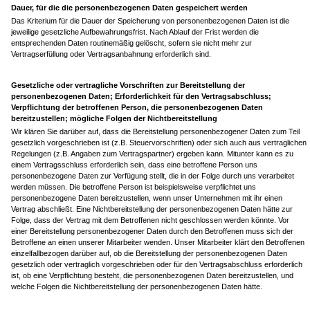
Dauer, für die die personenbezogenen Daten gespeichert werden
Das Kriterium für die Dauer der Speicherung von personenbezogenen Daten ist die
jeweilige gesetzliche Aufbewahrungsfrist. Nach Ablauf der Frist werden die
entsprechenden Daten routinemäßig gelöscht, sofern sie nicht mehr zur
Vertragserfüllung oder Vertragsanbahnung erforderlich sind.
Gesetzliche oder vertragliche Vorschriften zur Bereitstellung der
personenbezogenen Daten; Erforderlichkeit für den Vertragsabschluss;
Verpflichtung der betroffenen Person, die personenbezogenen Daten
bereitzustellen; mögliche Folgen der Nichtbereitstellung
Wir klären Sie darüber auf, dass die Bereitstellung personenbezogener Daten zum Teil
gesetzlich vorgeschrieben ist (z.B. Steuervorschriften) oder sich auch aus vertraglichen
Regelungen (z.B. Angaben zum Vertragspartner) ergeben kann. Mitunter kann es zu
einem Vertragsschluss erforderlich sein, dass eine betroffene Person uns
personenbezogene Daten zur Verfügung stellt, die in der Folge durch uns verarbeitet
werden müssen. Die betroffene Person ist beispielsweise verpflichtet uns
personenbezogene Daten bereitzustellen, wenn unser Unternehmen mit ihr einen
Vertrag abschließt. Eine Nichtbereitstellung der personenbezogenen Daten hätte zur
Folge, dass der Vertrag mit dem Betroffenen nicht geschlossen werden könnte. Vor
einer Bereitstellung personenbezogener Daten durch den Betroffenen muss sich der
Betroffene an einen unserer Mitarbeiter wenden. Unser Mitarbeiter klärt den Betroffenen
einzelfallbezogen darüber auf, ob die Bereitstellung der personenbezogenen Daten
gesetzlich oder vertraglich vorgeschrieben oder für den Vertragsabschluss erforderlich
ist, ob eine Verpflichtung besteht, die personenbezogenen Daten bereitzustellen, und
welche Folgen die Nichtbereitstellung der personenbezogenen Daten hätte.