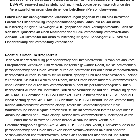
DS-GVO eingelegt und es steht noch nicht fest, ob die berechtigten Gründe des
Verantwortlichen gegenüber denen der betroffenen Person überwiegen.
Sofern eine der oben genannten Voraussetzungen gegeben ist und eine betroffene
Person die Einschränkung von personenbezogenen Daten, die bei der ortus
musikverlag Krüger & Schwinger OHG gespeichert sind, verlangen möchte, kann sie
sich hierzu jederzeit an einen Mitarbeiter des für die Verarbeitung Verantwortlichen
wenden. Der Mitarbeiter der ortus musikverlag Krüger & Schwinger OHG wird die
Einschränkung der Verarbeitung veranlassen.
Recht auf Datenübertragbarkeit
Jede von der Verarbeitung personenbezogener Daten betroffene Person hat das vom
Europäischen Richtlinien- und Verordnungsgeber gewährte Recht, die sie betreffenden
personenbezogenen Daten, welche durch die betroffene Person einem Verantwortlichen
bereitgestellt wurden, in einem strukturierten, gängigen und maschinenlesbaren Format
zu erhalten. Sie hat außerdem das Recht, diese Daten einem anderen Verantwortlichen
ohne Behinderung durch den Verantwortlichen, dem die personenbezogenen Daten
bereitgestellt wurden, zu übermitteln, sofern die Verarbeitung auf der Einwilligung gemäß
Art. 6 Abs. 1 Buchstabe a DS-GVO oder Art. 9 Abs. 2 Buchstabe a DS-GVO oder auf
einem Vertrag gemäß Art. 6 Abs. 1 Buchstabe b DS-GVO beruht und die Verarbeitung
mithilfe automatisierter Verfahren erfolgt, sofern die Verarbeitung nicht für die
Wahrnehmung einer Aufgabe erforderlich ist, die im öffentlichen Interesse liegt oder in
Ausübung öffentlicher Gewalt erfolgt, welche dem Verantwortlichen übertragen wurde.
Ferner hat die betroffene Person bei der Ausübung ihres Rechts auf
Datenübertragbarkeit gemäß Art. 20 Abs. 1 DS-GVO das Recht, zu erwirken, dass die
personenbezogenen Daten direkt von einem Verantwortlichen an einen anderen
Verantwortlichen übermittelt werden, soweit dies technisch machbar ist und sofern