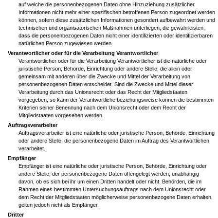
auf welche die personenbezogenen Daten ohne Hinzuziehung zusätzlicher
Informationen nicht mehr einer spezifischen betroffenen Person zugeordnet werden
können, sofern diese zusätzlichen Informationen gesondert aufbewahrt werden und
technischen und organisatorischen Maßnahmen unterliegen, die gewährleisten,
dass die personenbezogenen Daten nicht einer identifizierten oder identifizierbaren
natürlichen Person zugewiesen werden.
Verantwortlicher oder für die Verarbeitung Verantwortlicher
Verantwortlicher oder für die Verarbeitung Verantwortlicher ist die natürliche oder
juristische Person, Behörde, Einrichtung oder andere Stelle, die allein oder
gemeinsam mit anderen über die Zwecke und Mittel der Verarbeitung von
personenbezogenen Daten entscheidet. Sind die Zwecke und Mittel dieser
Verarbeitung durch das Unionsrecht oder das Recht der Mitgliedstaaten
vorgegeben, so kann der Verantwortliche beziehungsweise können die bestimmten
Kriterien seiner Benennung nach dem Unionsrecht oder dem Recht der
Mitgliedstaaten vorgesehen werden.
Auftragsverarbeiter
Auftragsverarbeiter ist eine natürliche oder juristische Person, Behörde, Einrichtung
oder andere Stelle, die personenbezogene Daten im Auftrag des Verantwortlichen
verarbeitet.
Empfänger
Empfänger ist eine natürliche oder juristische Person, Behörde, Einrichtung oder
andere Stelle, der personenbezogene Daten offengelegt werden, unabhängig
davon, ob es sich bei ihr um einen Dritten handelt oder nicht. Behörden, die im
Rahmen eines bestimmten Untersuchungsauftrags nach dem Unionsrecht oder
dem Recht der Mitgliedstaaten möglicherweise personenbezogene Daten erhalten,
gelten jedoch nicht als Empfänger.
Dritter