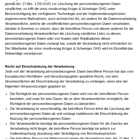
gemäß Art. 17 Abs. 1 DS-GVO zur Löschung der personenbezogenen Daten
verpflichtet, so trifft die ortus musikverlag Krüger & Schwinger OHG unter
Berücksichtigung der verfügbaren Technologie und der Implementierungskosten
angemessene Maßnahmen, auch technischer Art, um andere für die Datenverarbeitung
Verantwortliche, welche die veröffentlichten personenbezogenen Daten verarbeiten,
darüber in Kenntnis zu setzen, dass die betroffene Person von diesen anderen für die
Datenverarbeitung Verantwortlichen die Löschung sämtlicher Links zu diesen
personenbezogenen Daten oder von Kopien oder Replikationen dieser
personenbezogenen Daten verlangt hat, soweit die Verarbeitung nicht erforderlich ist.
Der Mitarbeiter der ortus musikverlag Krüger & Schwinger OHG wird im Einzelfall das
Notwendige veranlassen.
Recht auf Einschränkung der Verarbeitung
Jede von der Verarbeitung personenbezogener Daten betroffene Person hat das vom
Europäischen Richtlinien- und Verordnungsgeber gewährte Recht, von dem
Verantwortlichen die Einschränkung der Verarbeitung zu verlangen, wenn eine der
folgenden Voraussetzungen gegeben ist:
Die Richtigkeit der personenbezogenen Daten wird von der betroffenen Person
bestritten, und zwar für eine Dauer, die es dem Verantwortlichen ermöglicht, die
Richtigkeit der personenbezogenen Daten zu überprüfen.
Die Verarbeitung ist unrechtmäßig, die betroffene Person lehnt die Löschung der
personenbezogenen Daten ab und verlangt stattdessen die Einschränkung der
Nutzung der personenbezogenen Daten.
Der Verantwortliche benötigt die personenbezogenen Daten für die Zwecke der
Verarbeitung nicht länger, die betroffene Person benötigt sie jedoch zur
Geltendmachung, Ausübung oder Verteidigung von Rechtsansprüchen.
Die betroffene Person hat Widerspruch gegen die Verarbeitung gem. Art. 21 Abs. 1