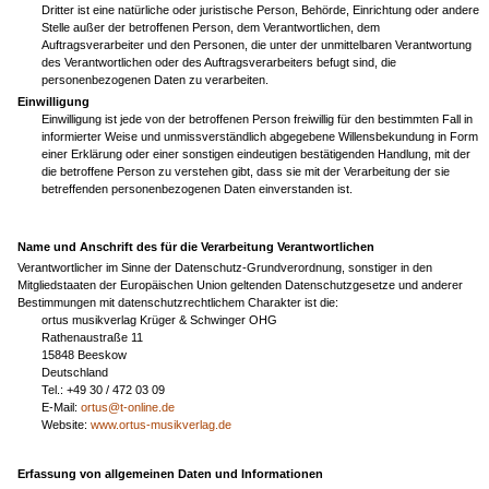
Dritter ist eine natürliche oder juristische Person, Behörde, Einrichtung oder andere
Stelle außer der betroffenen Person, dem Verantwortlichen, dem
Auftragsverarbeiter und den Personen, die unter der unmittelbaren Verantwortung
des Verantwortlichen oder des Auftragsverarbeiters befugt sind, die
personenbezogenen Daten zu verarbeiten.
Einwilligung
Einwilligung ist jede von der betroffenen Person freiwillig für den bestimmten Fall in
informierter Weise und unmissverständlich abgegebene Willensbekundung in Form
einer Erklärung oder einer sonstigen eindeutigen bestätigenden Handlung, mit der
die betroffene Person zu verstehen gibt, dass sie mit der Verarbeitung der sie
betreffenden personenbezogenen Daten einverstanden ist.
Name und Anschrift des für die Verarbeitung Verantwortlichen
Verantwortlicher im Sinne der Datenschutz-Grundverordnung, sonstiger in den
Mitgliedstaaten der Europäischen Union geltenden Datenschutzgesetze und anderer
Bestimmungen mit datenschutzrechtlichem Charakter ist die:
ortus musikverlag Krüger & Schwinger OHG
Rathenaustraße 11
15848 Beeskow
Deutschland
Tel.: +49 30 / 472 03 09
E-Mail:
ortus@t-online.de
Website:
www.ortus-musikverlag.de
Erfassung von allgemeinen Daten und Informationen