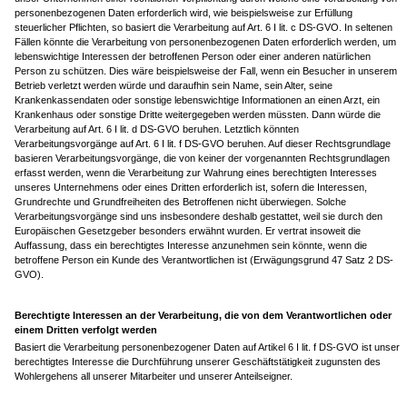
personenbezogenen Daten erforderlich wird, wie beispielsweise zur Erfüllung
steuerlicher Pflichten, so basiert die Verarbeitung auf Art. 6 I lit. c DS-GVO. In seltenen
Fällen könnte die Verarbeitung von personenbezogenen Daten erforderlich werden, um
lebenswichtige Interessen der betroffenen Person oder einer anderen natürlichen
Person zu schützen. Dies wäre beispielsweise der Fall, wenn ein Besucher in unserem
Betrieb verletzt werden würde und daraufhin sein Name, sein Alter, seine
Krankenkassendaten oder sonstige lebenswichtige Informationen an einen Arzt, ein
Krankenhaus oder sonstige Dritte weitergegeben werden müssten. Dann würde die
Verarbeitung auf Art. 6 I lit. d DS-GVO beruhen. Letztlich könnten
Verarbeitungsvorgänge auf Art. 6 I lit. f DS-GVO beruhen. Auf dieser Rechtsgrundlage
basieren Verarbeitungsvorgänge, die von keiner der vorgenannten Rechtsgrundlagen
erfasst werden, wenn die Verarbeitung zur Wahrung eines berechtigten Interesses
unseres Unternehmens oder eines Dritten erforderlich ist, sofern die Interessen,
Grundrechte und Grundfreiheiten des Betroffenen nicht überwiegen. Solche
Verarbeitungsvorgänge sind uns insbesondere deshalb gestattet, weil sie durch den
Europäischen Gesetzgeber besonders erwähnt wurden. Er vertrat insoweit die
Auffassung, dass ein berechtigtes Interesse anzunehmen sein könnte, wenn die
betroffene Person ein Kunde des Verantwortlichen ist (Erwägungsgrund 47 Satz 2 DS-
GVO).
Berechtigte Interessen an der Verarbeitung, die von dem Verantwortlichen oder
einem Dritten verfolgt werden
Basiert die Verarbeitung personenbezogener Daten auf Artikel 6 I lit. f DS-GVO ist unser
berechtigtes Interesse die Durchführung unserer Geschäftstätigkeit zugunsten des
Wohlergehens all unserer Mitarbeiter und unserer Anteilseigner.