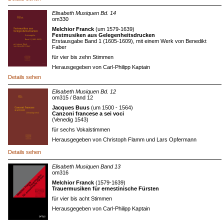
Elisabeth Musiquen Bd. 14
om330
Melchior Franck
(um 1579-1639)
Festmusiken aus Gelegenheitsdrucken
Erstausgabe Band 1 (1605-1609), mit einem Werk von Benedikt
Faber
für vier bis zehn Stimmen
Herausgegeben von Carl-Philipp Kaptain
Details sehen
Elisabeth Musiquen Bd. 12
om315 / Band 12
Jacques Buus
(um 1500 - 1564)
Canzoni francese a sei voci
(Venedig 1543)
für sechs Vokalstimmen
Herausgegeben von Christoph Flamm und Lars Opfermann
Details sehen
Elisabeth Musiquen Band 13
om316
Melchior Franck
(1579-1639)
Trauermusiken für ernestinische Fürsten
für vier bis acht Stimmen
Herausgegeben von Carl-Philipp Kaptain