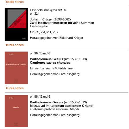
Details sehen
Elisabeth Musiquen Bd. 11
om314
Johann Crüger
(1598-1662)
Zwei Hochzeitsmotetten für acht Stimmen
Erstausgabe
für 2 S, 2 A, 2 T, 2 B
Herausgegeben von Ekkehard Krüger
Details sehen
om96 / Band 6
Bartholomäus Gesius
(um 1560–1613)
Cantiones sacrae chorales
für vier bis sechs Vokalstimmen
Herausgegeben von Lars Klingberg
Details sehen
om88 / Band 5
Bartholomäus Gesius
(um 1560–1613)
Missae ad imitationem cantionum Orlandi
et aliorum probatissimorum Orlandi
Herausgegeben von Lars Klingberg