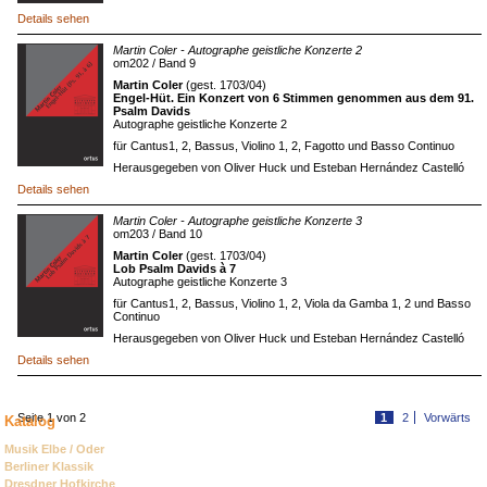
Details sehen
Martin Coler - Autographe geistliche Konzerte 2
om202 / Band 9
Martin Coler
(gest. 1703/04)
Engel-Hüt. Ein Konzert von 6 Stimmen genommen aus dem 91.
Psalm Davids
Autographe geistliche Konzerte 2
für Cantus1, 2, Bassus, Violino 1, 2, Fagotto und Basso Continuo
Herausgegeben von Oliver Huck und Esteban Hernández Castelló
Details sehen
Martin Coler - Autographe geistliche Konzerte 3
om203 / Band 10
Martin Coler
(gest. 1703/04)
Lob Psalm Davids à 7
Autographe geistliche Konzerte 3
für Cantus1, 2, Bassus, Violino 1, 2, Viola da Gamba 1, 2 und Basso
Continuo
Herausgegeben von Oliver Huck und Esteban Hernández Castelló
Details sehen
Seite 1 von 2
1
2
Vorwärts
Katalog
Navigation
Musik Elbe / Oder
überspringen
Berliner Klassik
Dresdner Hofkirche