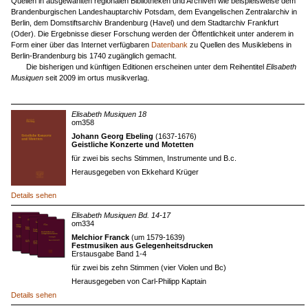
Quellen in ausgewählten regionalen Bibliotheken und Archiven wie beispielsweise dem
Brandenburgischen Landeshauptarchiv Potsdam, dem Evangelischen Zentralarchiv in
Berlin, dem Domstiftsarchiv Brandenburg (Havel) und dem Stadtarchiv Frankfurt
(Oder). Die Ergebnisse dieser Forschung werden der Öffentlichkeit unter anderem in
Form einer über das Internet verfügbaren
Datenbank
zu Quellen des Musiklebens in
Berlin-Brandenburg bis 1740 zugänglich gemacht
.
Die bisherigen und künftigen Editionen erscheinen unter dem Reihentitel
Elisabeth
Musiquen
seit 2009 im ortus musikverlag.
Elisabeth Musiquen 18
om358
Johann Georg Ebeling
(1637-1676)
Geistliche Konzerte und Motetten
für zwei bis sechs Stimmen, Instrumente und B.c.
Herausgegeben von Ekkehard Krüger
Details sehen
Elisabeth Musiquen Bd. 14-17
om334
Melchior Franck
(um 1579-1639)
Festmusiken aus Gelegenheitsdrucken
Erstausgabe Band 1-4
für zwei bis zehn Stimmen (vier Violen und Bc)
Herausgegeben von Carl-Philipp Kaptain
Details sehen