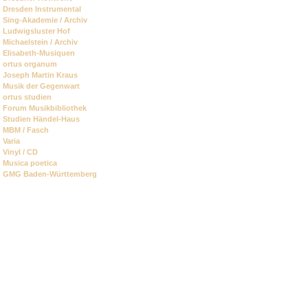
Dresden Instrumental
Sing-Akademie / Archiv
Ludwigsluster Hof
Michaelstein / Archiv
Elisabeth-Musiquen
ortus organum
Joseph Martin Kraus
Musik der Gegenwart
ortus studien
Forum Musikbibliothek
Studien Händel-Haus
MBM / Fasch
Varia
Vinyl / CD
Musica poetica
GMG Baden-Württemberg