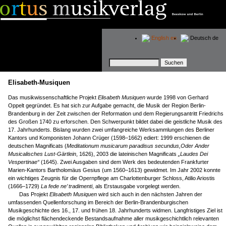
English
en
Deutsch
de
Suchbegriffe
Elisabeth-Musiquen
Das musikwissenschaftliche Projekt
Elisabeth Musiquen
wurde 1998 von Gerhard
Oppelt gegründet. Es hat sich zur Aufgabe gemacht, die Musik der Region Berlin-
Brandenburg in der Zeit zwischen der Reformation und dem Regierungsantritt Friedrichs
des Großen 1740 zu erforschen. Den Schwerpunkt bildet dabei die geistliche Musik des
17. Jahrhunderts. Bislang wurden zwei umfangreiche Werksammlungen des Berliner
Kantors und Komponisten Johann Crüger (1598–1662) ediert: 1999 erschienen die
deutschen Magnificats (
Meditationum musicarum paradisus secundus,Oder Ander
Musicalisches Lust-Gärtlein
, 1626), 2003 die lateinischen Magnificats
„Laudes Dei
Vespertinae“
(1645). Zwei Ausgaben sind dem Werk des bedeutenden Frankfurter
Marien-Kantors Bartholomäus Gesius (um 1560–1613) gewidmet. Im Jahr 2002 konnte
ein wichtiges Zeugnis für die Opernpflege am Charlottenburger Schloss, Atilio Ariostis
(1666–1729)
La fede ne’ tradimenti
, als Erstausgabe vorgelegt werden.
Das Projekt
Elisabeth Musiquen
wird sich auch in den nächsten Jahren der
umfassenden Quellenforschung im Bereich der Berlin-Brandenburgischen
Musikgeschichte des 16., 17. und frühen 18. Jahrhunderts widmen. Langfristiges Ziel ist
die möglichst flächendeckende Bestandsaufnahme aller musikgeschichtlich relevanten