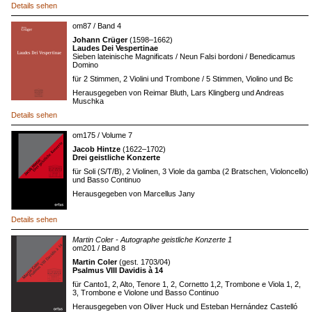
Details sehen
om87 / Band 4
Johann Crüger
(1598–1662)
Laudes Dei Vespertinae
Sieben lateinische Magnificats / Neun Falsi bordoni / Benedicamus
Domino
für 2 Stimmen, 2 Violini und Trombone / 5 Stimmen, Violino und Bc
Herausgegeben von Reimar Bluth, Lars Klingberg und Andreas
Muschka
Details sehen
om175 / Volume 7
Jacob Hintze
(1622–1702)
Drei geistliche Konzerte
für Soli (S/T/B), 2 Violinen, 3 Viole da gamba (2 Bratschen, Violoncello)
und Basso Continuo
Herausgegeben von Marcellus Jany
Details sehen
Martin Coler - Autographe geistliche Konzerte 1
om201 / Band 8
Martin Coler
(gest. 1703/04)
Psalmus VIII Davidis à 14
für Canto1, 2, Alto, Tenore 1, 2, Cornetto 1,2, Trombone e Viola 1, 2,
3, Trombone e Violone und Basso Continuo
Herausgegeben von Oliver Huck und Esteban Hernández Castelló