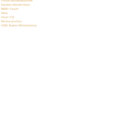
Forum Musikbibliothek
Studien Händel-Haus
MBM / Fasch
Varia
Vinyl / CD
Musica poetica
GMG Baden-Württemberg