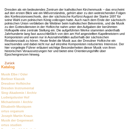
Dresden als ein bedeutendes Zentrum der katholischen Kirchenmusik – das erscheint
auf den ersten Blick wie ein Mißverständnis, gehört aber zu den weitreichenden Folgen
des Konfessionswechsels, den der sächsische Kurfürst August der Starke 1697 für
seine Wahl zum polnischen König vollzogen hatte. Auch nach dem Ende der sächsisch-
polnischen Union verblieben die Wettiner beim katholischen Bekenntnis, und die Musik
zu den Gottesdiensten in der Hofkirche nahm unter den Aufgaben der berühmten
Hofkapelle eine zentrale Stellung ein. Die aufgeführten Werke stammten anderthalb
Jahrhunderte lang fast ausschließlich von den am Hof angestellten Kapellmeistern und
Komponisten und waren nur in Ausnahmefällen außerhalb der sächsischen
Residenzstadt zu hören. Heute findet die Musik aus der Dresdner Hofkirche ein
wachsendes und dabei nicht nur auf einzelne Komponisten reduziertes Interesse. Der
hier vorgelegte Führer erläutert wichtige Besonderheiten dieser Musik von ihren
historischen Voraussetzungen her und bietet eine Orientierungshilfe über
Epochengrenzen hinweg.
Zurück
Katalog
Navigation
Musik Elbe / Oder
überspringen
Berliner Klassik
Dresdner Hofkirche
Dresden Instrumental
Sing-Akademie / Archiv
Ludwigsluster Hof
Michaelstein / Archiv
Elisabeth-Musiquen
ortus organum
Joseph Martin Kraus
Musik der Gegenwart
ortus studien