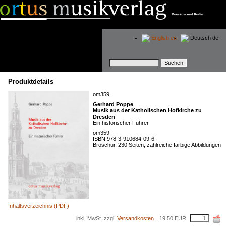
English
en
Deutsch
de
Suchbegriffe
Produktdetails
om359
Gerhard Poppe
Musik aus der Katholischen Hofkirche zu
Dresden
Ein historischer Führer
om359
ISBN 978-3-910684-09-6
Broschur, 230 Seiten, zahlreiche farbige Abbildungen
Inhaltsverzeichnis (PDF)
inkl. MwSt. zzgl.
Versandkosten
19,50
EUR