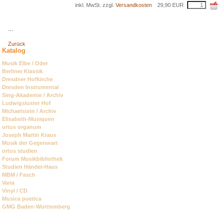
inkl. MwSt. zzgl.
Versandkosten
29,90
EUR
…
Zurück
Katalog
Navigation
Musik Elbe / Oder
überspringen
Berliner Klassik
Dresdner Hofkirche
Dresden Instrumental
Sing-Akademie / Archiv
Ludwigsluster Hof
Michaelstein / Archiv
Elisabeth-Musiquen
ortus organum
Joseph Martin Kraus
Musik der Gegenwart
ortus studien
Forum Musikbibliothek
Studien Händel-Haus
MBM / Fasch
Varia
Vinyl / CD
Musica poetica
GMG Baden-Württemberg