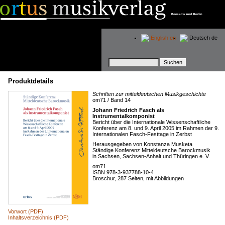
English
en
Deutsch
de
Suchbegriffe
Produktdetails
Schriften zur mitteldeutschen Musikgeschichte
om71 / Band 14
Johann Friedrich Fasch als
Instrumentalkomponist
Bericht über die Internationale Wissenschaftliche
Konferenz am 8. und 9. April 2005 im Rahmen der 9.
Internationalen Fasch-Festtage in Zerbst
Herausgegeben von Konstanza Musketa
Ständige Konferenz Mitteldeutsche Barockmusik
in Sachsen, Sachsen-Anhalt und Thüringen e. V.
om71
ISBN 978-3-937788-10-4
Broschur, 287 Seiten, mit Abbildungen
Vorwort (PDF)
Inhaltsverzeichnis (PDF)