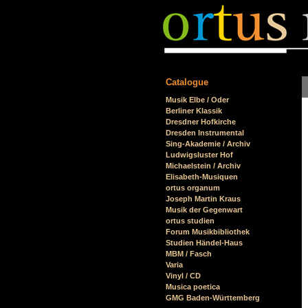
Catalogue
Skip
Musik Elbe / Oder
navigation
Berliner Klassik
Dresdner Hofkirche
Dresden Instrumental
Sing-Akademie / Archiv
Ludwigsluster Hof
Michaelstein / Archiv
Elisabeth-Musiquen
ortus organum
Joseph Martin Kraus
Musik der Gegenwart
ortus studien
Forum Musikbibliothek
Studien Händel-Haus
MBM / Fasch
Varia
Vinyl / CD
Musica poetica
GMG Baden-Württemberg