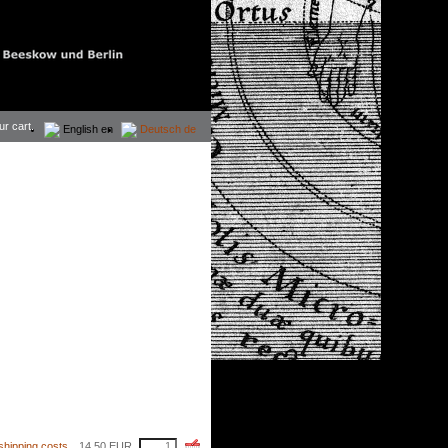
ur cart.
English
en
Deutsch
de
shipping costs
14,50
EUR