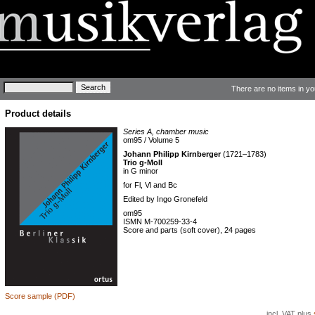
Keywords
There are no items in yo
Product details
Series A, chamber music
om95 / Volume 5
Johann Philipp Kirnberger
(1721–1783)
Trio g-Moll
in G minor
for Fl, Vl and Bc
Edited by Ingo Gronefeld
om95
ISMN M-700259-33-4
Score and parts (soft cover), 24 pages
Score sample (PDF)
incl. VAT plus