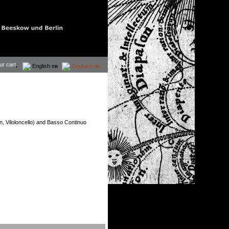
ur cart.
English
en
Deutsch
de
en, Viloloncello) and Basso Continuo