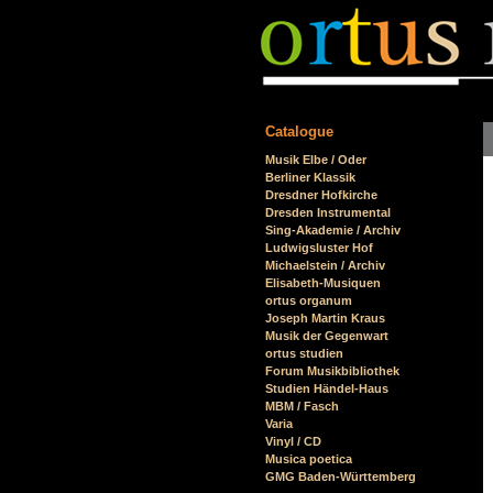
Catalogue
Skip
Musik Elbe / Oder
navigation
Berliner Klassik
Dresdner Hofkirche
Dresden Instrumental
Sing-Akademie / Archiv
Ludwigsluster Hof
Michaelstein / Archiv
Elisabeth-Musiquen
ortus organum
Joseph Martin Kraus
Musik der Gegenwart
ortus studien
Forum Musikbibliothek
Studien Händel-Haus
MBM / Fasch
Varia
Vinyl / CD
Musica poetica
GMG Baden-Württemberg