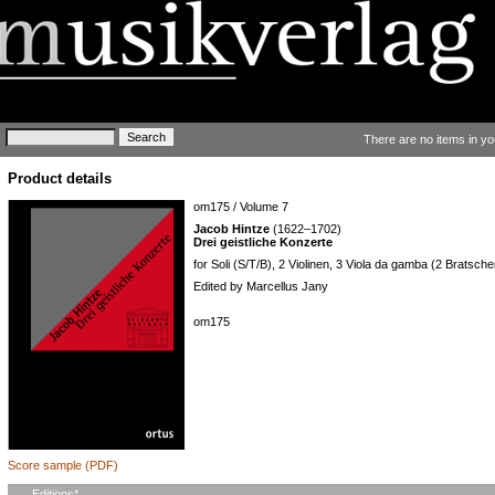
Keywords
There are no items in yo
Product details
om175 / Volume 7
Jacob Hintze
(1622–1702)
Drei geistliche Konzerte
for Soli (S/T/B), 2 Violinen, 3 Viola da gamba (2 Bratsch
Edited by Marcellus Jany
om175
Score sample (PDF)
Mandatory
Editions
*