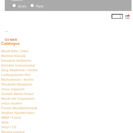
field
Score
Parts
…
Go back
Catalogue
Skip
Musik Elbe / Oder
navigation
Berliner Klassik
Dresdner Hofkirche
Dresden Instrumental
Sing-Akademie / Archiv
Ludwigsluster Hof
Michaelstein / Archiv
Elisabeth-Musiquen
ortus organum
Joseph Martin Kraus
Musik der Gegenwart
ortus studien
Forum Musikbibliothek
Studien Händel-Haus
MBM / Fasch
Varia
Vinyl / CD
Musica poetica