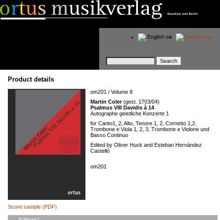
English
en
Deutsch
de
Keywords
Product details
om201 / Volume 8
Martin Coler
(gest. 1703/04)
Psalmus VIII Davidis à 14
Autographe geistliche Konzerte 1
for Canto1, 2, Alto, Tenore 1, 2, Cornetto 1,2,
Trombone e Viola 1, 2, 3, Trombone e Violone und
Basso Continuo
Edited by Oliver Huck and Esteban Hernández
Castelló
om201
Score sample (PDF)
Mandatory
Editions
*