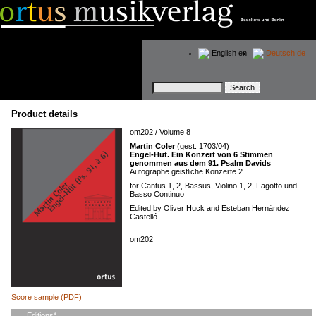
English
en
Deutsch
de
Keywords
Product details
om202 / Volume 8
Martin Coler
(gest. 1703/04)
Engel-Hüt. Ein Konzert von 6 Stimmen
genommen aus dem 91. Psalm Davids
Autographe geistliche Konzerte 2
for Cantus 1, 2, Bassus, Violino 1, 2, Fagotto und
Basso Continuo
Edited by Oliver Huck and Esteban Hernández
Castelló
om202
Score sample (PDF)
Mandatory
Editions
*