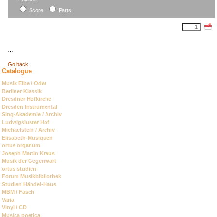
field
Score
Parts
…
Go back
Catalogue
Skip
Musik Elbe / Oder
navigation
Berliner Klassik
Dresdner Hofkirche
Dresden Instrumental
Sing-Akademie / Archiv
Ludwigsluster Hof
Michaelstein / Archiv
Elisabeth-Musiquen
ortus organum
Joseph Martin Kraus
Musik der Gegenwart
ortus studien
Forum Musikbibliothek
Studien Händel-Haus
MBM / Fasch
Varia
Vinyl / CD
Musica poetica