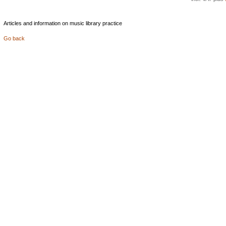
Articles and information on music library practice
Go back