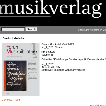
Keywords
There are no items in yo
Product details
Forum Musikbibliothek 2025
fm_1_2025 / Issue 1
FM 1 / 2025
Volume 46
Edited by AIBM/Gruppe Bundesrepublik Deutschland e. 
fm_1_2025
ISSN 0173-5187
Softcover, 56 pages with many figures
Contents (PDF)
incl. VAT plus