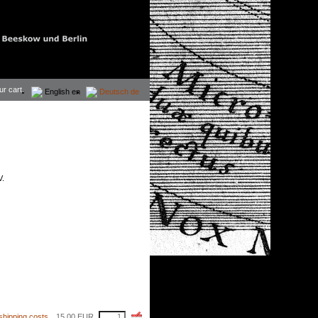
ur cart.
English
en
Deutsch
de
V.
shipping costs
15,00
EUR