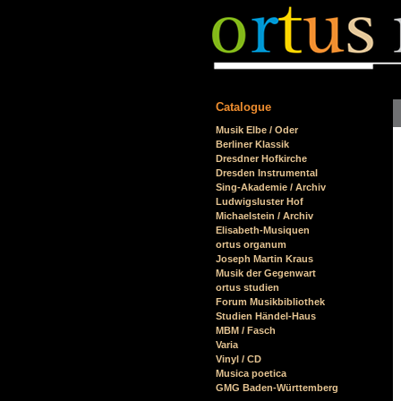
Catalogue
Skip
Musik Elbe / Oder
navigation
Berliner Klassik
Dresdner Hofkirche
Dresden Instrumental
Sing-Akademie / Archiv
Ludwigsluster Hof
Michaelstein / Archiv
Elisabeth-Musiquen
ortus organum
Joseph Martin Kraus
Musik der Gegenwart
ortus studien
Forum Musikbibliothek
Studien Händel-Haus
MBM / Fasch
Varia
Vinyl / CD
Musica poetica
GMG Baden-Württemberg