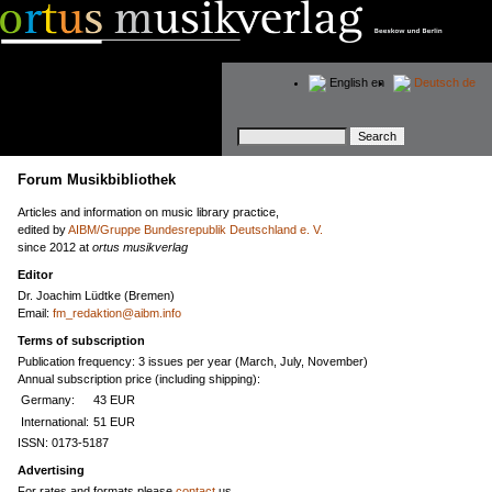
English
en
Deutsch
de
Keywords
Forum Musikbibliothek
Articles and information on music library practice,
edited by
AIBM/Gruppe Bundesrepublik Deutschland e. V.
since 2012 at
ortus musikverlag
Editor
Dr. Joachim Lüdtke (Bremen)
Email:
fm_redaktion@aibm.info
Terms of subscription
Publication frequency: 3 issues per year (March, July, November)
Annual subscription price (including shipping):
Germany:
43 EUR
International:
51 EUR
ISSN: 0173-5187
Advertising
For rates and formats please
contact
us.