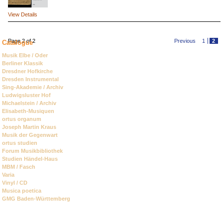
View Details
Page 2 of 2
Previous
1
2
Catalogue
Skip
Musik Elbe / Oder
navigation
Berliner Klassik
Dresdner Hofkirche
Dresden Instrumental
Sing-Akademie / Archiv
Ludwigsluster Hof
Michaelstein / Archiv
Elisabeth-Musiquen
ortus organum
Joseph Martin Kraus
Musik der Gegenwart
ortus studien
Forum Musikbibliothek
Studien Händel-Haus
MBM / Fasch
Varia
Vinyl / CD
Musica poetica
GMG Baden-Württemberg