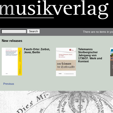
Keywords
There are no items in yo
New releases
Fasch-Orte: Zerbst,
Telemanns
Jever, Berlin
Stolbergischer
Jahrgang von
1736/37. Werk und
Kontext
Previous