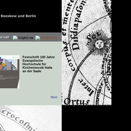
ur cart.
English
en
Deutsch
de
Festschrift 100 Jahre
Evangelische
Hochschule für
Kirchenmusik Halle
an der Saale
Next