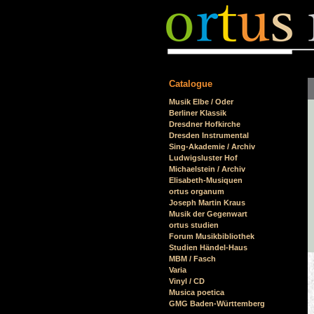
Catalogue
Skip
Musik Elbe / Oder
navigation
Berliner Klassik
Dresdner Hofkirche
Dresden Instrumental
Sing-Akademie / Archiv
Ludwigsluster Hof
Michaelstein / Archiv
Elisabeth-Musiquen
ortus organum
Joseph Martin Kraus
Musik der Gegenwart
ortus studien
Forum Musikbibliothek
Studien Händel-Haus
MBM / Fasch
Varia
Vinyl / CD
Musica poetica
GMG Baden-Württemberg