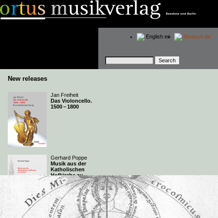
English
en
Deutsch
de
Keywords
New releases
Jan Freiheit
Das Violoncello.
1500 – 1800
Gerhard Poppe
Musik aus der
Katholischen
Hofkirche zu
Dresden
Anu Schaper