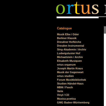
Catalogue
Skip
Musik Elbe / Oder
navigation
Berliner Klassik
Dresdner Hofkirche
Dresden Instrumental
Sing-Akademie / Archiv
Ludwigsluster Hof
Michaelstein / Archiv
Elisabeth-Musiquen
ortus organum
Joseph Martin Kraus
Musik der Gegenwart
ortus studien
Forum Musikbibliothek
Studien Händel-Haus
MBM / Fasch
Varia
Vinyl / CD
Musica poetica
GMG Baden-Württemberg