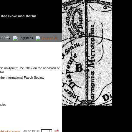
ur cart.
English
en
Deutsch
de
ld on April 21-22, 2017 on the occasion of
alt
h the International Fasch Society
mples
shipping costs
40,50
EUR