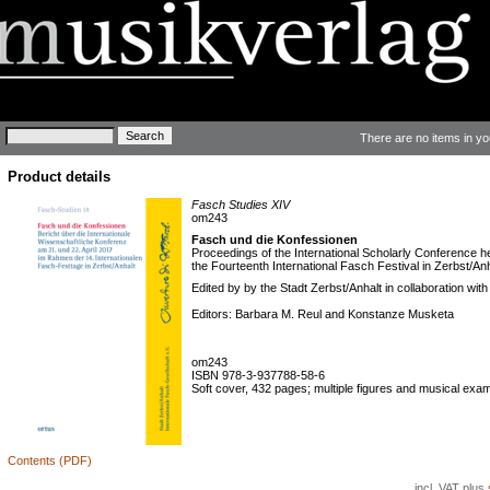
Keywords
There are no items in yo
Product details
Fasch Studies XIV
om243
Fasch und die Konfessionen
Proceedings of the International Scholarly Conference he
the Fourteenth International Fasch Festival in Zerbst/Anh
Edited by by the Stadt Zerbst/Anhalt in collaboration wit
Editors: Barbara M. Reul and Konstanze Musketa
om243
ISBN 978-3-937788-58-6
Soft cover, 432 pages; multiple figures and musical exa
Contents (PDF)
incl. VAT plus