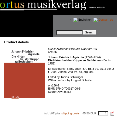
English
en
Deutsch
de
Keywords
Product details
Musik zwischen Elbe und Oder om136
om136
Johann Friedrich Agricola
(1720–1774)
Die Hirten bei der Krippe zu Bethlehem
(Berlin
1757)
for solo parts (STB), choir (SATB), 3 trp, pk, 2 cor, 2
fl, 2 ob, 2 bsno, 2 vl, va, bc, org. obl.
Edited by Tobias Schwinger
With a preface by Irmgard Scheitler.
om136-1
ISMN 979-0-700317-06-5
Score (XIV+86 p.)
incl. VAT plus
shipping costs
45,50
EUR