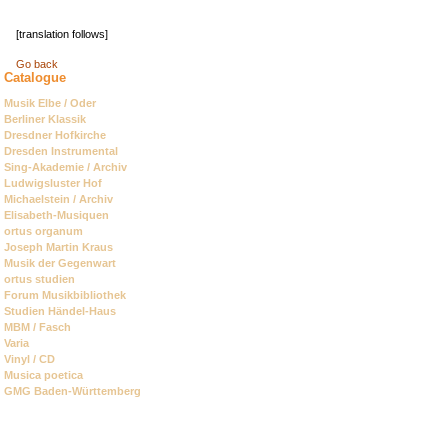
[translation follows]
Go back
Catalogue
Skip
Musik Elbe / Oder
navigation
Berliner Klassik
Dresdner Hofkirche
Dresden Instrumental
Sing-Akademie / Archiv
Ludwigsluster Hof
Michaelstein / Archiv
Elisabeth-Musiquen
ortus organum
Joseph Martin Kraus
Musik der Gegenwart
ortus studien
Forum Musikbibliothek
Studien Händel-Haus
MBM / Fasch
Varia
Vinyl / CD
Musica poetica
GMG Baden-Württemberg