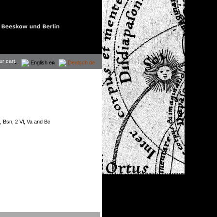
ur cart.
English
en
Deutsch
de
, Bsn, 2 Vl, Va and Bc