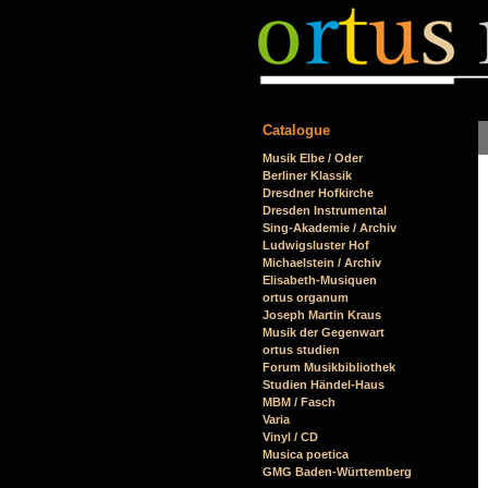
Catalogue
Skip
Musik Elbe / Oder
navigation
Berliner Klassik
Dresdner Hofkirche
Dresden Instrumental
Sing-Akademie / Archiv
Ludwigsluster Hof
Michaelstein / Archiv
Elisabeth-Musiquen
ortus organum
Joseph Martin Kraus
Musik der Gegenwart
ortus studien
Forum Musikbibliothek
Studien Händel-Haus
MBM / Fasch
Varia
Vinyl / CD
Musica poetica
GMG Baden-Württemberg