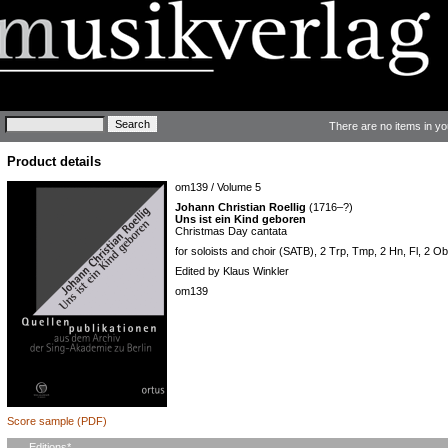
Keywords
There are no items in yo
Product details
om139 / Volume 5
Johann Christian Roellig
(1716–?)
Uns ist ein Kind geboren
Christmas Day cantata
for soloists and choir (SATB), 2 Trp, Tmp, 2 Hn, Fl, 2 Ob
Edited by Klaus Winkler
om139
Score sample (PDF)
Mandatory
Editions
*