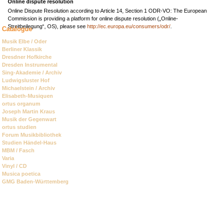
Online dispute resolution
Online Dispute Resolution according to Article 14, Section 1 ODR-VO: The European
Commission is providing a platform for online dispute resolution („Online-
Streitbeilegung“, OS), please see
http://ec.europa.eu/consumers/odr/
.
Catalogue
Skip
Musik Elbe / Oder
navigation
Berliner Klassik
Dresdner Hofkirche
Dresden Instrumental
Sing-Akademie / Archiv
Ludwigsluster Hof
Michaelstein / Archiv
Elisabeth-Musiquen
ortus organum
Joseph Martin Kraus
Musik der Gegenwart
ortus studien
Forum Musikbibliothek
Studien Händel-Haus
MBM / Fasch
Varia
Vinyl / CD
Musica poetica
GMG Baden-Württemberg