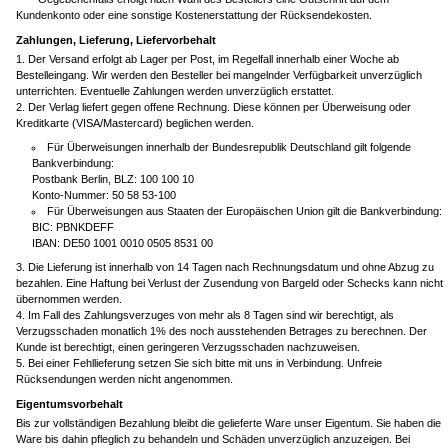
Kundenkonto oder eine sonstige Kostenerstattung der Rücksendekosten.
Zahlungen, Lieferung, Liefervorbehalt
Der Versand erfolgt ab Lager per Post, im Regelfall innerhalb einer Woche ab
Bestelleingang. Wir werden den Besteller bei mangelnder Verfügbarkeit unverzüglich
unterrichten. Eventuelle Zahlungen werden unverzüglich erstattet.
Der Verlag liefert gegen offene Rechnung. Diese können per Überweisung oder
Kreditkarte (VISA/Mastercard) beglichen werden.
Für Überweisungen innerhalb der Bundesrepublik Deutschland gilt folgende
Bankverbindung:
Postbank Berlin, BLZ: 100 100 10
Konto-Nummer: 50 58 53-100
Für Überweisungen aus Staaten der Europäischen Union gilt die Bankverbindung:
BIC: PBNKDEFF
IBAN: DE50 1001 0010 0505 8531 00
Die Lieferung ist innerhalb von 14 Tagen nach Rechnungsdatum und ohne Abzug zu
bezahlen. Eine Haftung bei Verlust der Zusendung von Bargeld oder Schecks kann nicht
übernommen werden.
Im Fall des Zahlungsverzuges von mehr als 8 Tagen sind wir berechtigt, als
Verzugsschaden monatlich 1% des noch ausstehenden Betrages zu berechnen. Der
Kunde ist berechtigt, einen geringeren Verzugsschaden nachzuweisen.
Bei einer Fehllieferung setzen Sie sich bitte mit uns in Verbindung. Unfreie
Rücksendungen werden nicht angenommen.
Eigentumsvorbehalt
Bis zur vollständigen Bezahlung bleibt die gelieferte Ware unser Eigentum. Sie haben die
Ware bis dahin pfleglich zu behandeln und Schäden unverzüglich anzuzeigen. Bei