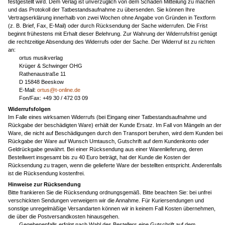
festgestellt wird. Dem Verlag ist unverzüglich von dem Schaden Mitteilung zu machen
und das Protokoll der Tatbestandsaufnahme zu übersenden. Sie können Ihre
Vertragserklärung innerhalb von zwei Wochen ohne Angabe von Gründen in Textform
(z. B. Brief, Fax, E-Mail) oder durch Rücksendung der Sache widerrufen. Die Frist
beginnt frühestens mit Erhalt dieser Belehrung. Zur Wahrung der Widerrufsfrist genügt
die rechtzeitige Absendung des Widerrufs oder der Sache. Der Widerruf ist zu richten
an:
ortus musikverlag
Krüger & Schwinger OHG
Rathenaustraße 11
D 15848 Beeskow
E-Mail:
ortus@t-online.de
Fon/Fax: +49 30 / 472 03 09
Widerrufsfolgen
Im Falle eines wirksamen Widerrufs (bei Eingang einer Tatbestandsaufnahme und
Rückgabe der beschädigten Ware) erhält der Kunde Ersatz. Im Fall von Mängeln an der
Ware, die nicht auf Beschädigungen durch den Transport beruhen, wird dem Kunden bei
Rückgabe der Ware auf Wunsch Umtausch, Gutschrift auf dem Kundenkonto oder
Geldrückgabe gewährt. Bei einer Rücksendung aus einer Warenlieferung, deren
Bestellwert insgesamt bis zu 40 Euro beträgt, hat der Kunde die Kosten der
Rücksendung zu tragen, wenn die gelieferte Ware der bestellten entspricht. Anderenfalls
ist die Rücksendung kostenfrei.
Hinweise zur Rücksendung
Bitte frankieren Sie die Rücksendung ordnungsgemäß. Bitte beachten Sie: bei unfrei
verschickten Sendungen verweigern wir die Annahme. Für Kuriersendungen und
sonstige unregelmäßige Versandarten können wir in keinem Fall Kosten übernehmen,
die über die Postversandkosten hinausgehen.
Gegebenenfalls erfolgt nach Wahl des Bestellers eine Gutschrift auf dem