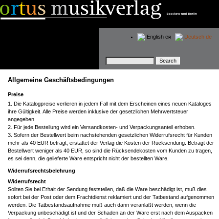
English
en
Deutsch
de
Keywords
Allgemeine Geschäftsbedingungen
Preise
Die Katalogpreise verlieren in jedem Fall mit dem Erscheinen eines neuen Kataloges
ihre Gültigkeit. Alle Preise werden inklusive der gesetzlichen Mehrwertsteuer
angegeben.
Für jede Bestellung wird ein Versandkosten- und Verpackungsanteil erhoben.
Sofern der Bestellwert beim nachstehenden gesetzlichen Widerrufsrecht für Kunden
mehr als 40 EUR beträgt, erstattet der Verlag die Kosten der Rücksendung. Beträgt der
Bestellwert weniger als 40 EUR, so sind die Rücksendekosten vom Kunden zu tragen,
es sei denn, die gelieferte Ware entspricht nicht der bestellten Ware.
Widerrufsrechtsbelehrung
Widerrufsrecht
Sollten Sie bei Erhalt der Sendung feststellen, daß die Ware beschädigt ist, muß dies
sofort bei der Post oder dem Frachtdienst reklamiert und der Tatbestand aufgenommen
werden. Die Tatbestandsaufnahme muß auch dann veranlaßt werden, wenn die
Verpackung unbeschädigt ist und der Schaden an der Ware erst nach dem Auspacken