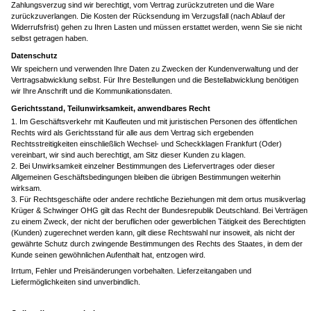
Zahlungsverzug sind wir berechtigt, vom Vertrag zurückzutreten und die Ware
zurückzuverlangen. Die Kosten der Rücksendung im Verzugsfall (nach Ablauf der
Widerrufsfrist) gehen zu Ihren Lasten und müssen erstattet werden, wenn Sie sie nicht
selbst getragen haben.
Datenschutz
Wir speichern und verwenden Ihre Daten zu Zwecken der Kundenverwaltung und der
Vertragsabwicklung selbst. Für Ihre Bestellungen und die Bestellabwicklung benötigen
wir Ihre Anschrift und die Kommunikationsdaten.
Gerichtsstand, Teilunwirksamkeit, anwendbares Recht
Im Geschäftsverkehr mit Kaufleuten und mit juristischen Personen des öffentlichen
Rechts wird als Gerichtsstand für alle aus dem Vertrag sich ergebenden
Rechtsstreitigkeiten einschließlich Wechsel- und Scheckklagen Frankfurt (Oder)
vereinbart, wir sind auch berechtigt, am Sitz dieser Kunden zu klagen.
Bei Unwirksamkeit einzelner Bestimmungen des Liefervertrages oder dieser
Allgemeinen Geschäftsbedingungen bleiben die übrigen Bestimmungen weiterhin
wirksam.
Für Rechtsgeschäfte oder andere rechtliche Beziehungen mit dem ortus musikverlag
Krüger & Schwinger OHG gilt das Recht der Bundesrepublik Deutschland. Bei Verträgen
zu einem Zweck, der nicht der beruflichen oder gewerblichen Tätigkeit des Berechtigten
(Kunden) zugerechnet werden kann, gilt diese Rechtswahl nur insoweit, als nicht der
gewährte Schutz durch zwingende Bestimmungen des Rechts des Staates, in dem der
Kunde seinen gewöhnlichen Aufenthalt hat, entzogen wird.
Irrtum, Fehler und Preisänderungen vorbehalten. Lieferzeitangaben und
Liefermöglichkeiten sind unverbindlich.